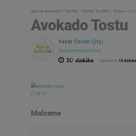
Aşk ve Avokado
>
Tarifler
>
Bütün Tarifler
>
Detox
>
Avo
Avokado Tostu
Yazar
Özlem Çitçi
(Değerlendirmede Bulun)
10 dakika
Hazırlama:
10 dakik
Malzeme