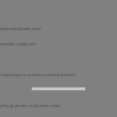
şıkla kabuğundan sıyırın
elmeden çatalla ezin
eri ikiye bölün ve avokado ezmesi ile karıştırın
ytinyağı gezdirin ve pul biberi serpin