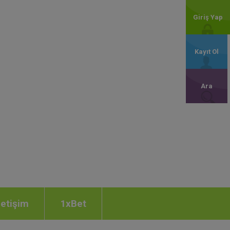
Giriş Yap
Kayıt Ol
Ara
letişim
1xBet