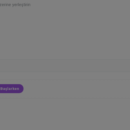
erine yerleştirin
 Başlarken