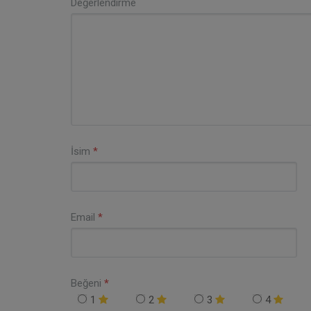
Değerlendirme
İsim
*
Email
*
Beğeni
*
1
2
3
4