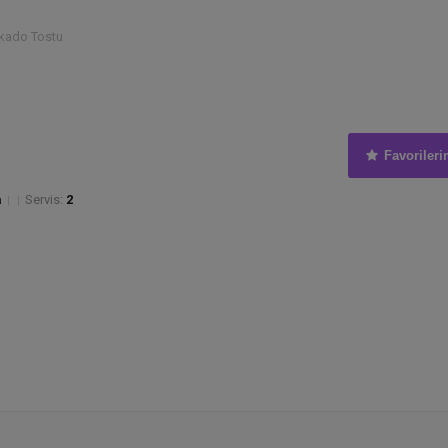
kado Tostu
Favorileri
a
Servis:
2
|
|