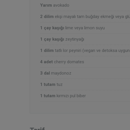
Yarım
avokado
2 dilim
ekşi mayalı tam buğday ekmeği veya glüte
1 çay kaşığı
lime veya limon suyu
1 çay kaşığı
zeytinyağı
1 dilim
tatlı lor peyniri (vegan ve detoksa uygun
4 adet
cherry domates
3 dal
maydonoz
1 tutam
tuz
1 tutam
kırmızı pul biber