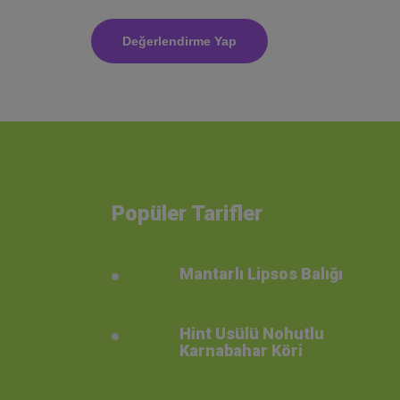
Popüler Tarifler
Mantarlı Lipsos Balığı
Hint Usülü Nohutlu
Karnabahar Köri