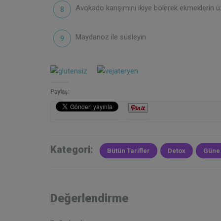
Avokado karışımını ikiye bölerek ekmeklerin üz
Maydanoz ile süsleyin
Paylaş:
Kategori:
Bütün Tarifler
Detox
Güne
Değerlendirme