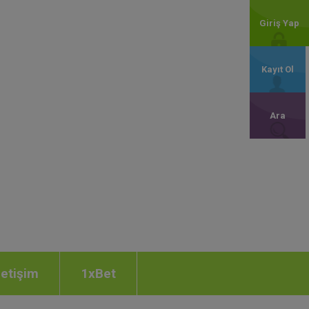
Giriş Yap
Kayıt Ol
Ara
letişim
1xBet