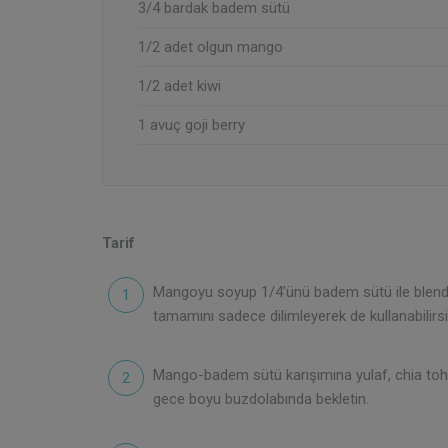
3/4 bardak badem sütü
1/2 adet olgun mango
1/2 adet kiwi
1 avuç goji berry
Tarif
Mangoyu soyup 1/4’ünü badem sütü ile blende
tamamını sadece dilimleyerek de kullanabilirsi
Mango-badem sütü karışımına yulaf, chia tohum
gece boyu buzdolabında bekletin.