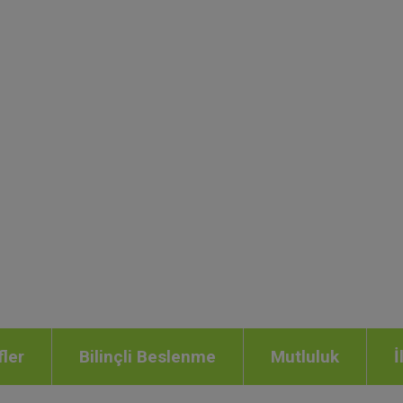
fler
Bilinçli Beslenme
Mutluluk
İ