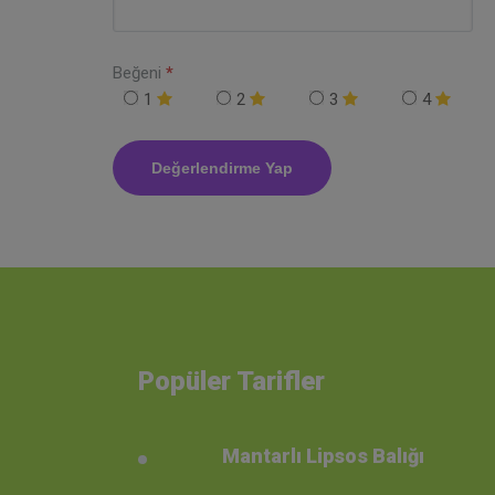
Beğeni
*
1
2
3
4
Popüler Tarifler
Mantarlı Lipsos Balığı