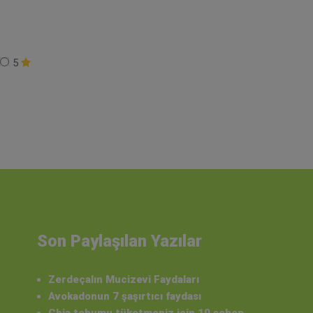
5
Son Paylaşılan Yazılar
Zerdeçalın Mucizevi Faydaları
Avokadonun 7 şaşırtıcı faydası
Chia tohumu tüketmeniz için 10 sebep