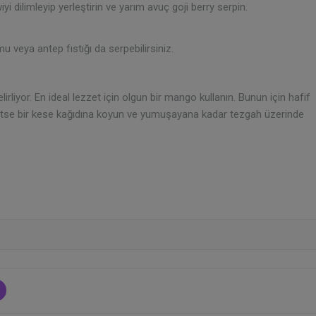
 dilimleyip yerleştirin ve yarım avuç goji berry serpin.
mu veya antep fıstığı da serpebilirsiniz.
irliyor. En ideal lezzet için olgun bir mango kullanın. Bunun için hafif
rtse bir kese kağıdına koyun ve yumuşayana kadar tezgah üzerinde