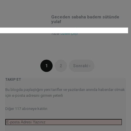
Geceden sabaha badem sütünde
yulaf
(Değerlendirme)
Yazar
Özlem Çitçi
1
2
Sonraki ›
TAKIP ET
Bu blogda paylaştığım yeni tarifler ve yazılardan anında haberdar olmak
için e-posta adresini girmen yeterli
Diğer 117 aboneye katılın
E-
posta