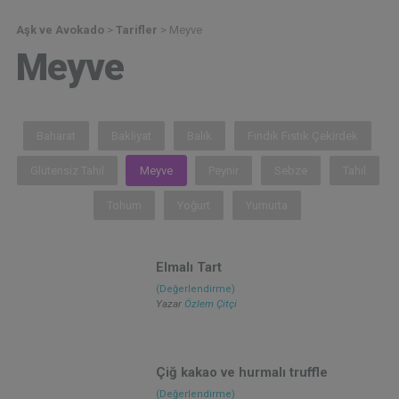
Aşk ve Avokado
>
Tarifler
>
Meyve
Meyve
Baharat
Bakliyat
Balık
Fındık Fıstık Çekirdek
Glütensiz Tahıl
Meyve
Peynir
Sebze
Tahıl
Tohum
Yoğurt
Yumurta
Elmalı Tart
(Değerlendirme)
Yazar
Özlem Çitçi
Çiğ kakao ve hurmalı truffle
(Değerlendirme)